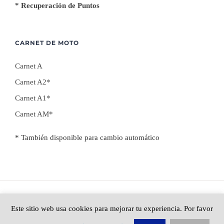
* Recuperación de Puntos
CARNET DE MOTO
Carnet A
Carnet A2*
Carnet A1*
Carnet AM*
* También disponible para cambio automático
© Urbano Autoescuelas 2014-2025 |
Aviso Legal
|
Privacidad
|
Cookies
| Made in
Este sitio web usa cookies para mejorar tu experiencia. Por favor
La Luna